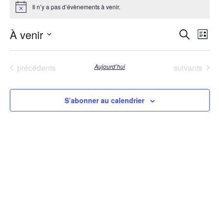
Il n’y a pas d’évènements à venir.
Notice
RECH
Nav
À venir
Recherche
Liste
de
Sélectionnez
ET
vue
une
Év
date.
NAVI
Évènements
Évènements
précédents
Aujourd’hui
suivants
DE
VUES
S’abonner au calendrier
ÉVÈN