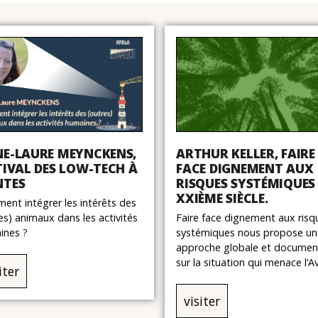
E-LAURE MEYNCKENS,
ARTHUR KELLER, FAIRE
TIVAL DES LOW-TECH À
FACE DIGNEMENT AUX
NTES
RISQUES SYSTÉMIQUES
XXIÈME SIÈCLE.
nt intégrer les intérêts des
es) animaux dans les activités
Faire face dignement aux risq
ines ?
systémiques nous propose un
approche globale et docume
sur la situation qui menace l’Av
iter
visiter