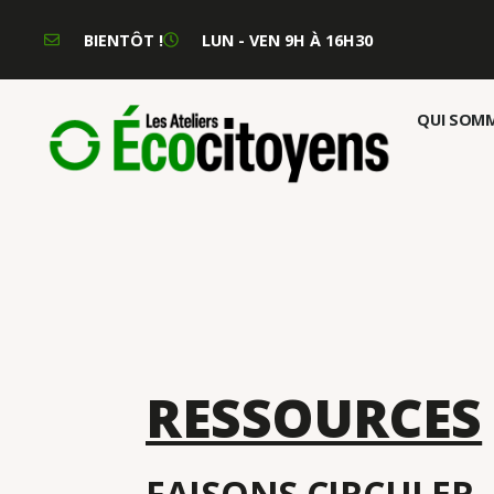
BIENTÔT !
LUN - VEN 9H À 16H30
QUI SOMM
RESSOURCES
FAISONS CIRCULER