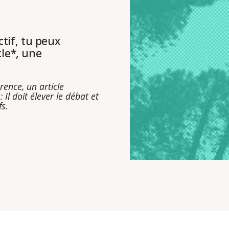
ctif, tu peux
cle*, une
ence, un article
: Il doit élever le débat et
s.