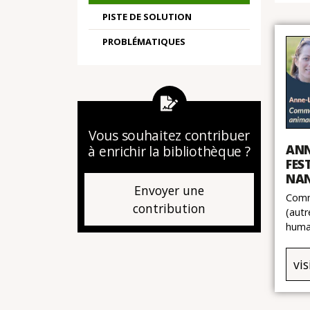
PISTE DE SOLUTION
PROBLÉMATIQUES
Vous souhaitez contribuer
ANN
à enrichir la bibliothèque ?
FES
NA
Envoyer une
Comme
contribution
(autr
huma
vis