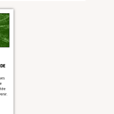
 DE
ues
e
ntée
enir.