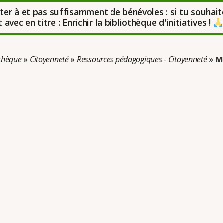
uter à et pas suffisamment de bénévoles : si tu souhait
avec en titre : Enrichir la bibliothèque d'initiatives !
othèque
»
Citoyenneté
»
Ressources pédagogiques - Citoyenneté
»
M
rie : Mémoire et Résistance