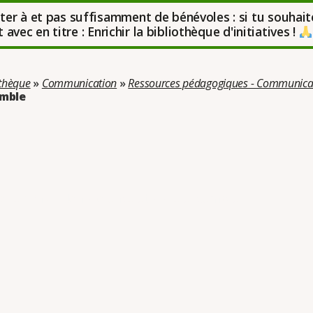
uter à et pas suffisamment de bénévoles : si tu souhait
avec en titre : Enrichir la bibliothèque d'initiatives !
othèque
»
Communication
»
Ressources pédagogiques - Communica
mble
rie : Paix, Non violence et vivre ensemble